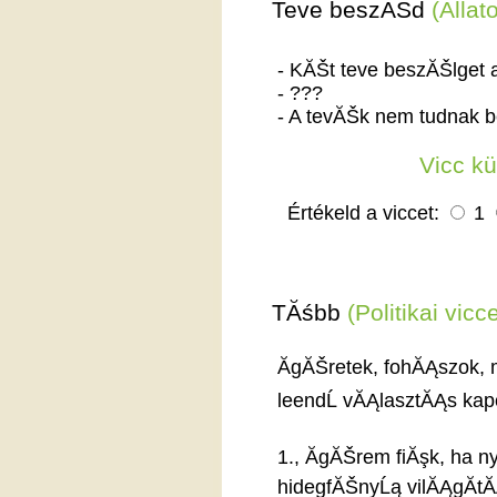
Teve beszĂŠd
(Ălla
- KĂŠt teve beszĂŠlget 
- ???
- A tevĂŠk nem tudnak b
Vicc k
Értékeld a viccet:
1
TĂśbb
(Politikai vicc
ĂgĂŠretek, fohĂĄszok,
leendĹ vĂĄlasztĂĄs ka
1., ĂgĂŠrem fiĂşk, ha n
hidegfĂŠnyĹą vilĂĄgĂ­tĂ