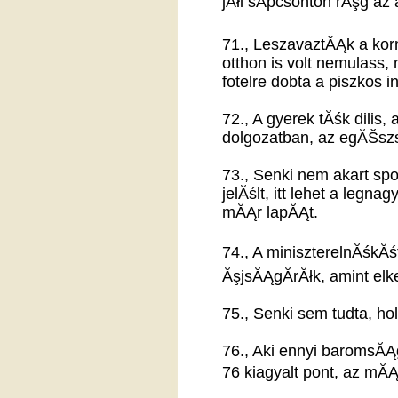
jĂłl sĂ­pcsonton rĂşg az
71., LeszavaztĂĄk a ko
otthon is volt nemulass,
fotelre dobta a piszkos i
72., A gyerek tĂśk dilis,
dolgozatban, az egĂŠsz
73., Senki nem akart spo
jelĂślt, itt lehet a legn
mĂĄr lapĂĄt.
74., A miniszterelnĂśkĂś
ĂşjsĂĄgĂ­rĂłk, amint elk
75., Senki sem tudta, 
76., Aki ennyi baromsĂĄ
76 kiagyalt pont, az mĂ