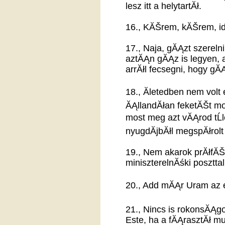
lesz itt a helytartĂł.
16., KĂŠrem, kĂŠrem, i
17., Naja, gĂĄzt szereln
aztĂĄn gĂĄz is legyen,
arrĂłl fecsegni, hogy gĂ
18., Ăletedben nem vol
ĂĄllandĂłan feketĂŠt mo
most meg azt vĂĄrod tĹ
nyugdĂ­jbĂłl megspĂłrol
19., Nem akarok prĂłfĂ
miniszterelnĂśki poszttal
20., Add mĂĄr Uram az els
21., Nincs is rokonsĂĄ
Este, ha a fĂĄrasztĂł m