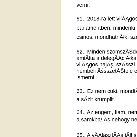
verni.
61., 2018-ra lett vilĂĄgo
parlamentben: mindenki 
csinos, mondhatnĂłk, sze
62., Minden szomszĂŠdos
amiĂłta a delegĂĄciĂłka
vilĂĄgos hajĂş, szĂśszi 
nembeli ĂśsszetĂŠtele eg
ismerni.
63., Ez nem cuki, mond
a sĂźlt krumplit.
64., Az engem, fiam, nem
a sarokba! Ăs nehogy ne
65., A vĂĄlasztĂĄs jĂłl s