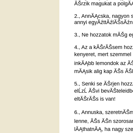
ĂŠrzik magukat a polgĂ
2., AnnĂĄcska, nagyon s
annyi egyĂźttĂźlĂŠsĂźn
3., Ne hozzatok mĂŠg e
4., Az a kĂŠrĂŠsem hoz
kenyeret, mert szemmel 
inkĂĄbb lemondok az ĂŠn
mĂĄsik alig kap ĂŠs ĂŠ
5., Senki se ĂŠrjen ho
elĹzĹ ĂŠvi bevĂŠteleid
eltĂŠrĂŠs is van!
6., Annuska, szeretnĂŠm,
lenne, ĂŠs ĂŠn szorosa
lĂĄthatnĂĄ, ha nagy sz