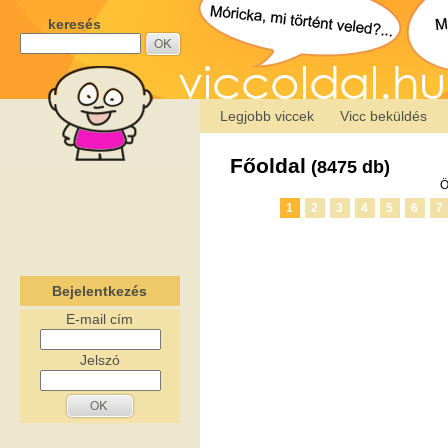
keresés
Legjobb viccek
Vicc beküldés
Főoldal
(8475 db)
Ö
1
2
3
4
5
6
7
Bejelentkezés
E-mail cím
Jelszó