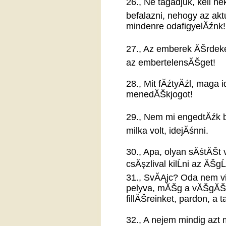
26., Ne tagadjuk, kell n
befalazni, nehogy az ak
mindenre odafigyelĂźnk!
27., Az emberek ĂŠrdeke
az embertelensĂŠget!
28., Mit fĂźtyĂźl, maga 
menedĂŠkjogot!
29., Nem mi engedtĂźk b
milka volt, idejĂśnni.
30., Apa, olyan sĂśtĂŠt
csĂşzlival kilĹni az ĂŠgĹ
31., SvĂĄjc? Oda nem vi
pelyva, mĂŠg a vĂŠgĂŠn 
fillĂŠreinket, pardon, a t
32., A nejem mindig azt