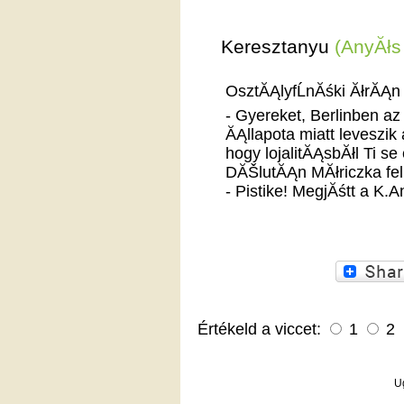
Keresztanyu
(AnyĂłs
OsztĂĄlyfĹnĂśki ĂłrĂĄn
- Gyereket, Berlinben az
ĂĄllapota miatt leveszik
hogy lojalitĂĄsbĂłl Ti se 
DĂŠlutĂĄn MĂłriczka fel
- Pistike! MegjĂśtt a K.
Értékeld a viccet:
1
2
U