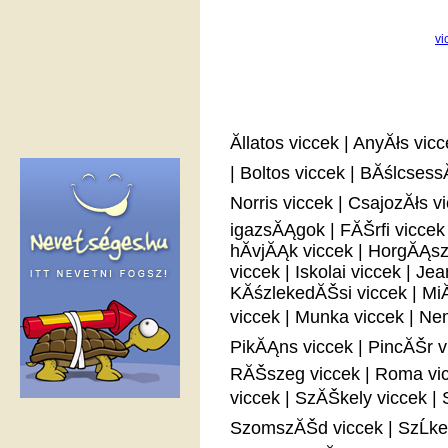
vi
Ăllatos viccek
|
AnyĂłs vicc
|
Boltos viccek
|
BĂślcsess
Norris viccek
|
CsajozĂłs v
igazsĂĄgok
|
FĂŠrfi viccek
hĂ­vjĂĄk viccek
|
HorgĂĄsz
viccek
|
Iskolai viccek
|
Jea
KĂśzlekedĂŠsi viccek
|
MiĂ
viccek
|
Munka viccek
|
Nem
PikĂĄns viccek
|
PincĂŠr v
RĂŠszeg viccek
|
Roma vi
viccek
|
SzĂŠkely viccek
|
SzomszĂŠd viccek
|
SzĹke