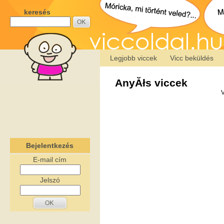
keresés
Legjobb viccek
Vicc beküldés
AnyĂłs viccek
V
Bejelentkezés
E-mail cím
Jelszó