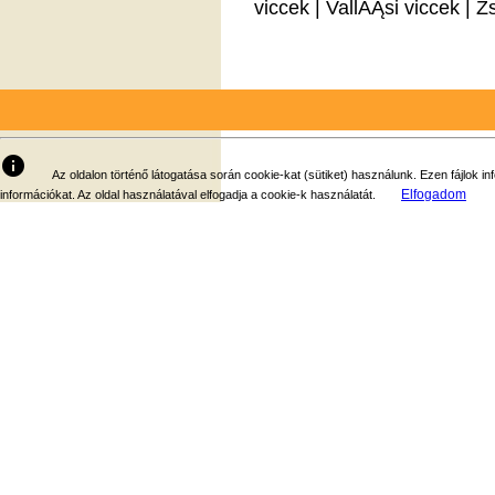
viccek
|
VallĂĄsi viccek
|
Zs
info
Az oldalon történő látogatása során cookie-kat (sütiket) használunk. Ezen fájlok
Elfogadom
információkat. Az oldal használatával elfogadja a cookie-k használatát.