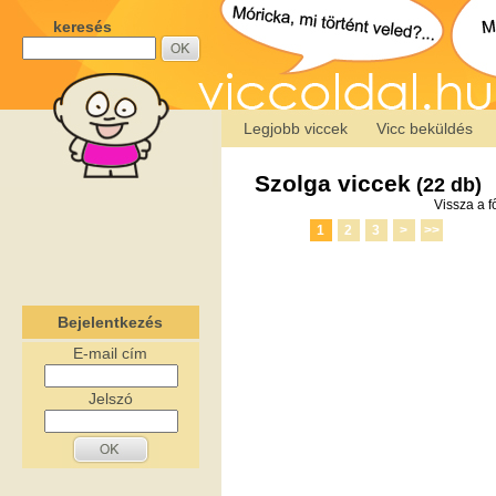
keresés
Legjobb viccek
Vicc beküldés
Szolga viccek
(22 db)
Vissza a f
1
2
3
>
>>
Bejelentkezés
E-mail cím
Jelszó