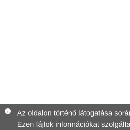
info
Az oldalon történő látogatása során
Ezen fájlok információkat szolgál