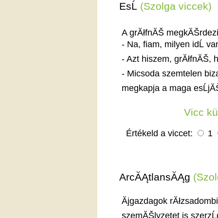
EsĹ
(Szolga viccek)
A grĂłfnĂŠ megkĂŠrdezi 
- Na, fiam, milyen idĹ 
- Azt hiszem, grĂłfnĂŠ, 
- Micsoda szemtelen bi
megkapja a maga esĹjĂ
Vicc k
Értékeld a viccet:
1
ArcĂĄtlansĂĄg
(Szol
Ăjgazdagok rĂłzsadombi
szemĂŠlyzetet is szerzĹ