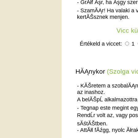
- GrĂłf Ăşr, ha Ăşgy szer
- SzamĂĄr! Ha valaki a 
kertĂŠsznek menjen.
Vicc k
Értékeld a viccet:
1
HĂĄnykor
(Szolga vi
- KĂŠretem a szobalĂĄny
az inashoz.
A belĂŠpĹ alkalmazottr
- Tegnap este megint egy
RendĹr volt az, vagy po
sĂśtĂŠtben.
- AttĂłl fĂźgg, nyolc Ăłr