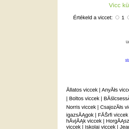
Vicc k
Értékeld a viccet:
1
U
vi
Ăllatos viccek
|
AnyĂłs vicc
|
Boltos viccek
|
BĂślcsess
Norris viccek
|
CsajozĂłs v
igazsĂĄgok
|
FĂŠrfi viccek
hĂ­vjĂĄk viccek
|
HorgĂĄsz
viccek
|
Iskolai viccek
|
Jea