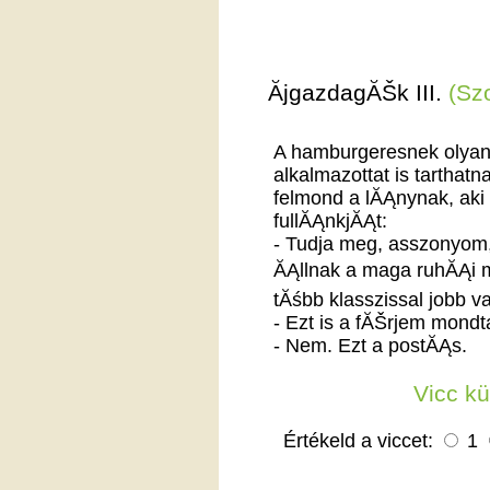
ĂjgazdagĂŠk III.
(Sz
A hamburgeresnek olyan
alkalmazottat is tartha
felmond a lĂĄnynak, aki
fullĂĄnkjĂĄt:
- Tudja meg, asszonyom,
ĂĄllnak a maga ruhĂĄi m
tĂśbb klasszissal jobb v
- Ezt is a fĂŠrjem mondt
- Nem. Ezt a postĂĄs.
Vicc k
Értékeld a viccet:
1