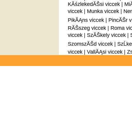
KĂśzlekedĂŠsi viccek
|
MiĂ
viccek
|
Munka viccek
|
Nem
PikĂĄns viccek
|
PincĂŠr v
RĂŠszeg viccek
|
Roma vi
viccek
|
SzĂŠkely viccek
|
SzomszĂŠd viccek
|
SzĹke
viccek
|
VallĂĄsi viccek
|
Zs