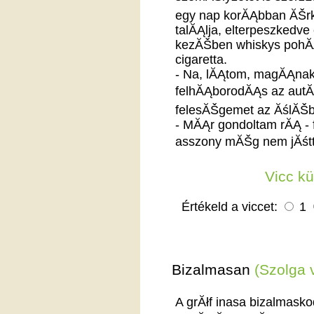
egy nap korĂĄbban ĂŠrk
talĂĄlja, elterpeszkedve
kezĂŠben whiskys pohĂĄ
cigaretta.
- Na, lĂĄtom, magĂĄnak 
felhĂĄborodĂĄs az autĂł
felesĂŠgemet az ĂślĂŠbe
- MĂĄr gondoltam rĂĄ - 
asszony mĂŠg nem jĂśtt 
Vicc k
Értékeld a viccet:
1
Bizalmasan
(Szolga 
A grĂłf inasa bizalmask