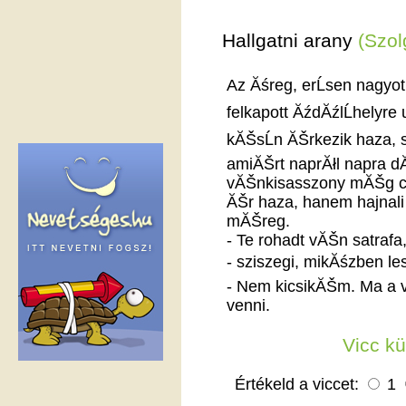
Hallgatni arany
(Szol
Az Ăśreg, erĹsen nagyo
felkapott ĂźdĂźlĹhelyr
kĂŠsĹn ĂŠrkezik haza, 
amiĂŠrt naprĂłl napra 
vĂŠnkisasszony mĂŠg csa
ĂŠr haza, hanem hajnali
mĂŠreg.
- Te rohadt vĂŠn satrafa
- sziszegi, mikĂśzben les
- Nem kicsikĂŠm. Ma a 
venni.
Vicc k
Értékeld a viccet:
1