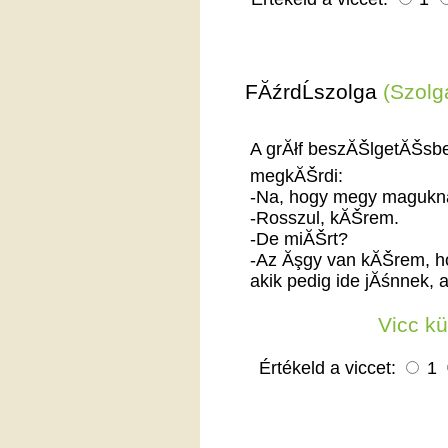
FĂźrdĹszolga
(Szolg
A grĂłf beszĂŠlgetĂŠsbe
megkĂŠrdi:
-Na, hogy megy magukn
-Rosszul, kĂŠrem.
-De miĂŠrt?
-Az Ăşgy van kĂŠrem, h
akik pedig ide jĂśnnek, 
Vicc k
Értékeld a viccet:
1