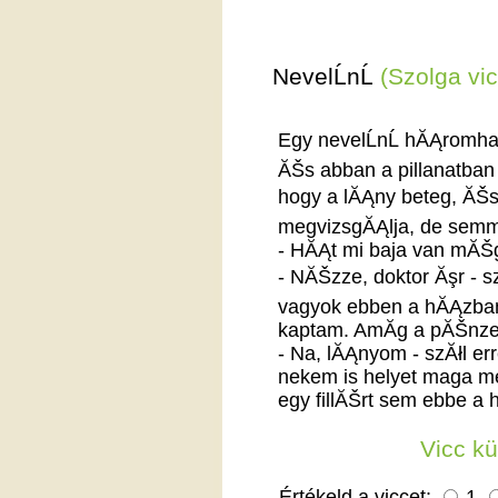
NevelĹnĹ
(Szolga vi
Egy nevelĹnĹ hĂĄromha
ĂŠs abban a pillanatban l
hogy a lĂĄny beteg, ĂŠs or
megvizsgĂĄlja, de semmi
- HĂĄt mi baja van mĂŠgi
- NĂŠzze, doktor Ăşr - s
vagyok ebben a hĂĄzban
kaptam. AmĂ­g a pĂŠnze
- Na, lĂĄnyom - szĂłl er
nekem is helyet maga m
egy fillĂŠrt sem ebbe a
Vicc k
Értékeld a viccet:
1